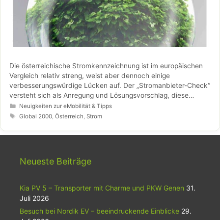
Die österreichische Stromkennzeichnung ist im europäischen
Vergleich relativ streng, weist aber dennoch einige
verbesserungswürdige Lücken auf. Der „Stromanbieter-Check“
versteht sich als Anregung und Lösungsvorschlag, diese
Lücken zu schließen.
Kategorien
Neuigkeiten zur eMobilität & Tipps
Schlagwörter
Global 2000
,
Österreich
,
Strom
Neueste Beiträge
Kia PV 5 – Transporter mit Charme und PKW Genen
31.
Juli 2026
Besuch bei Nordik EV – beeindruckende Einblicke
29.