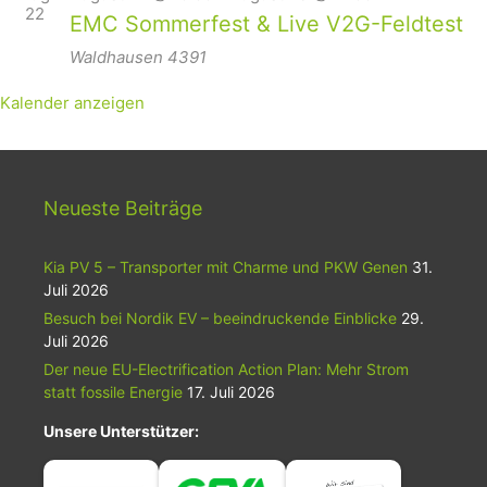
22
EMC Sommerfest & Live V2G-Feldtest
Waldhausen
4391
Kalender anzeigen
Neueste Beiträge
Kia PV 5 – Transporter mit Charme und PKW Genen
31.
Juli 2026
Besuch bei Nordik EV – beeindruckende Einblicke
29.
Juli 2026
Der neue EU-Electrification Action Plan: Mehr Strom
statt fossile Energie
17. Juli 2026
Unsere Unterstützer: