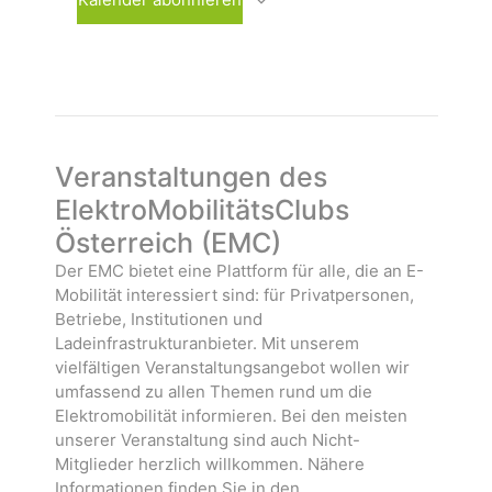
h
s
n
l
t
s
e
a
t
n
l
a
.
t
l
u
t
n
u
Veranstaltungen des
g
n
ElektroMobilitätsClubs
e
g
Österreich (EMC)
n
e
n
Der EMC bietet eine Plattform für alle, die an E-
Mobilität interessiert sind: für Privatpersonen,
Betriebe, Institutionen und
Ladeinfrastrukturanbieter. Mit unserem
vielfältigen Veranstaltungsangebot wollen wir
umfassend zu allen Themen rund um die
Elektromobilität informieren. Bei den meisten
unserer Veranstaltung sind auch Nicht-
Mitglieder herzlich willkommen. Nähere
Informationen finden Sie in den