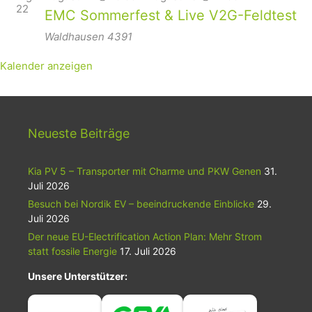
22
EMC Sommerfest & Live V2G-Feldtest
Waldhausen
4391
Kalender anzeigen
Neueste Beiträge
Kia PV 5 – Transporter mit Charme und PKW Genen
31.
Juli 2026
Besuch bei Nordik EV – beeindruckende Einblicke
29.
Juli 2026
Der neue EU-Electrification Action Plan: Mehr Strom
statt fossile Energie
17. Juli 2026
Unsere Unterstützer: