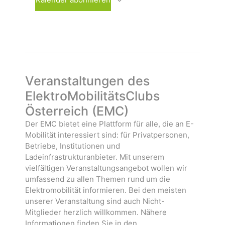
h
s
n
l
t
s
e
a
t
n
l
a
.
t
l
u
t
n
u
Veranstaltungen des
g
n
ElektroMobilitätsClubs
e
g
Österreich (EMC)
n
e
n
Der EMC bietet eine Plattform für alle, die an E-
Mobilität interessiert sind: für Privatpersonen,
Betriebe, Institutionen und
Ladeinfrastrukturanbieter. Mit unserem
vielfältigen Veranstaltungsangebot wollen wir
umfassend zu allen Themen rund um die
Elektromobilität informieren. Bei den meisten
unserer Veranstaltung sind auch Nicht-
Mitglieder herzlich willkommen. Nähere
Informationen finden Sie in den