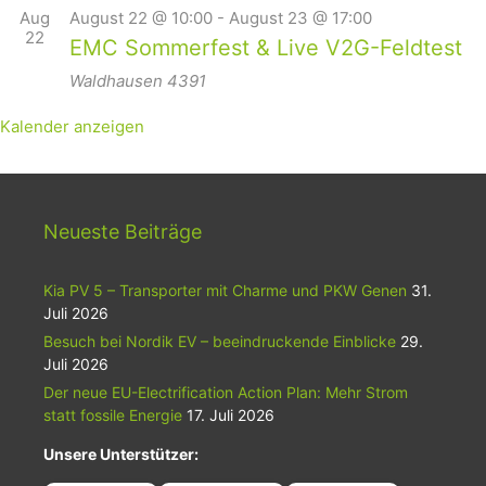
Aug
August 22 @ 10:00
-
August 23 @ 17:00
22
EMC Sommerfest & Live V2G-Feldtest
Waldhausen
4391
Kalender anzeigen
Neueste Beiträge
Kia PV 5 – Transporter mit Charme und PKW Genen
31.
Juli 2026
Besuch bei Nordik EV – beeindruckende Einblicke
29.
Juli 2026
Der neue EU-Electrification Action Plan: Mehr Strom
statt fossile Energie
17. Juli 2026
Unsere Unterstützer: