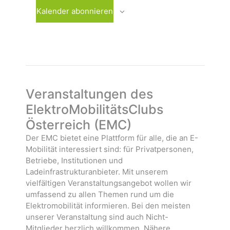
ä
n
a
Kalender abonnieren
h
s
n
l
t
s
e
a
t
n
l
a
.
t
l
u
t
n
u
Veranstaltungen des
g
n
ElektroMobilitätsClubs
e
g
Österreich (EMC)
n
e
n
Der EMC bietet eine Plattform für alle, die an E-
Mobilität interessiert sind: für Privatpersonen,
Betriebe, Institutionen und
Ladeinfrastrukturanbieter. Mit unserem
vielfältigen Veranstaltungsangebot wollen wir
umfassend zu allen Themen rund um die
Elektromobilität informieren. Bei den meisten
unserer Veranstaltung sind auch Nicht-
Mitglieder herzlich willkommen. Nähere