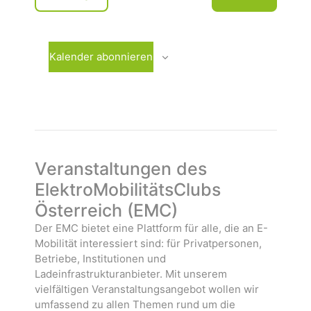
u
e
V
m
r
e
w
a
r
ä
n
a
Kalender abonnieren
h
s
n
l
t
s
e
a
t
n
l
a
.
t
l
u
t
n
u
Veranstaltungen des
g
n
ElektroMobilitätsClubs
e
g
Österreich (EMC)
n
e
n
Der EMC bietet eine Plattform für alle, die an E-
Mobilität interessiert sind: für Privatpersonen,
Betriebe, Institutionen und
Ladeinfrastrukturanbieter. Mit unserem
vielfältigen Veranstaltungsangebot wollen wir
umfassend zu allen Themen rund um die