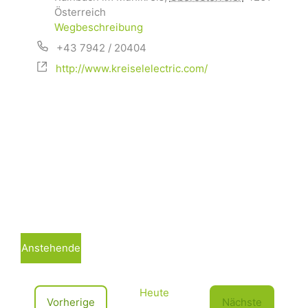
Österreich
Wegbeschreibung
+43 7942 / 20404
http://www.kreiselelectric.com/
Anstehende
D
a
Heute
t
V
Vorherige
Nächste