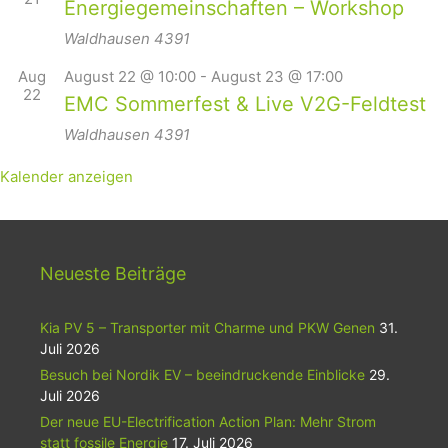
Energiegemeinschaften – Workshop
Waldhausen
4391
Aug
August 22 @ 10:00
-
August 23 @ 17:00
22
EMC Sommerfest & Live V2G-Feldtest
Waldhausen
4391
Kalender anzeigen
Neueste Beiträge
Kia PV 5 – Transporter mit Charme und PKW Genen
31.
Juli 2026
Besuch bei Nordik EV – beeindruckende Einblicke
29.
Juli 2026
Der neue EU-Electrification Action Plan: Mehr Strom
statt fossile Energie
17. Juli 2026