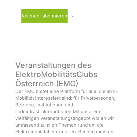
m
e
e
w
r
r
ä
a
a
Kalender abonnieren
h
n
n
l
s
s
e
t
t
n
a
a
.
l
l
t
t
u
u
Veranstaltungen des
n
n
ElektroMobilitätsClubs
g
g
Österreich (EMC)
e
e
n
n
Der EMC bietet eine Plattform für alle, die an E-
Mobilität interessiert sind: für Privatpersonen,
Betriebe, Institutionen und
Ladeinfrastrukturanbieter. Mit unserem
vielfältigen Veranstaltungsangebot wollen wir
umfassend zu allen Themen rund um die
Elektromobilität informieren. Bei den meisten