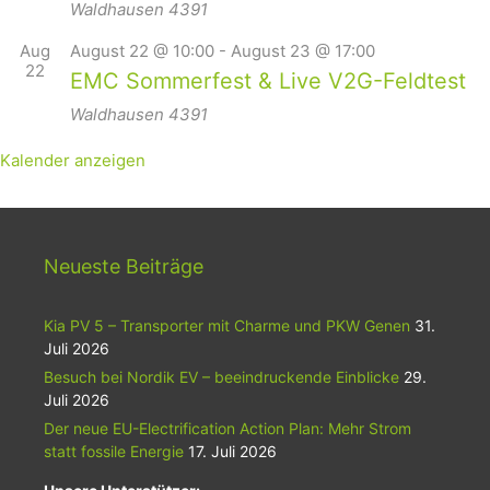
Waldhausen
4391
Aug
August 22 @ 10:00
-
August 23 @ 17:00
22
EMC Sommerfest & Live V2G-Feldtest
Waldhausen
4391
Kalender anzeigen
Neueste Beiträge
Kia PV 5 – Transporter mit Charme und PKW Genen
31.
Juli 2026
Besuch bei Nordik EV – beeindruckende Einblicke
29.
Juli 2026
Der neue EU-Electrification Action Plan: Mehr Strom
statt fossile Energie
17. Juli 2026