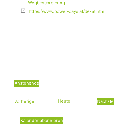
Wegbeschreibung
https://www.power-days.at/de-at.html
Anstehende
D
a
V
Heute
Vorherige
Nächste
t
e
V
u
r
e
m
a
r
Kalender abonnieren
w
n
a
ä