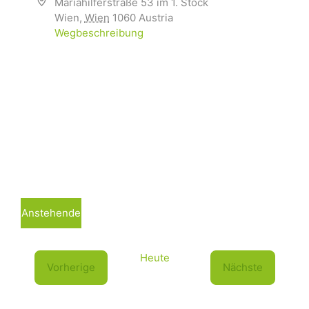
Mariahilferstraße 53 im 1. Stock
Wien
,
Wien
1060
Austria
Wegbeschreibung
Anstehende
D
a
Heute
t
Vorherige
Nächste
u
V
V
m
e
e