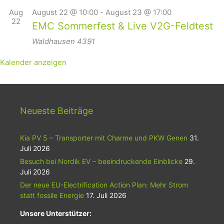
Aug
August 22 @ 10:00
-
August 23 @ 17:00
22
EMC Sommerfest & Live V2G-Feldtest
Waldhausen
4391
Kalender anzeigen
Neueste Beiträge
Kia PV 5 – Transporter mit Charme und PKW Genen
31.
Juli 2026
Besuch bei Nordik EV – beeindruckende Einblicke
29.
Juli 2026
Der neue EU-Electrification Action Plan: Mehr Strom
statt fossile Energie
17. Juli 2026
Unsere Unterstützer: