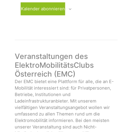
w
r
r
ä
a
a
Kalender abonnieren
h
n
n
l
s
s
e
t
t
n
a
a
.
l
l
t
t
u
u
Veranstaltungen des
n
n
ElektroMobilitätsClubs
g
g
Österreich (EMC)
e
e
n
n
Der EMC bietet eine Plattform für alle, die an E-
Mobilität interessiert sind: für Privatpersonen,
Betriebe, Institutionen und
Ladeinfrastrukturanbieter. Mit unserem
vielfältigen Veranstaltungsangebot wollen wir
umfassend zu allen Themen rund um die
Elektromobilität informieren. Bei den meisten
unserer Veranstaltung sind auch Nicht-