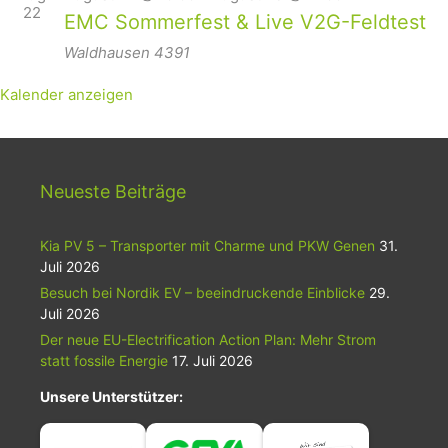
22
EMC Sommerfest & Live V2G-Feldtest
Waldhausen
4391
Kalender anzeigen
Neueste Beiträge
Kia PV 5 – Transporter mit Charme und PKW Genen
31.
Juli 2026
Besuch bei Nordik EV – beeindruckende Einblicke
29.
Juli 2026
Der neue EU-Electrification Action Plan: Mehr Strom
statt fossile Energie
17. Juli 2026
Unsere Unterstützer: