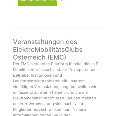
h
n
n
l
s
s
e
t
t
n
a
a
.
l
l
t
t
u
u
Veranstaltungen des
n
n
ElektroMobilitätsClubs
g
g
Österreich (EMC)
e
e
n
n
Der EMC bietet eine Plattform für alle, die an E-
Mobilität interessiert sind: für Privatpersonen,
Betriebe, Institutionen und
Ladeinfrastrukturanbieter. Mit unserem
vielfältigen Veranstaltungsangebot wollen wir
umfassend zu allen Themen rund um die
Elektromobilität informieren. Bei den meisten
unserer Veranstaltung sind auch Nicht-
Mitglieder herzlich willkommen. Nähere
Informationen finden Sie in den