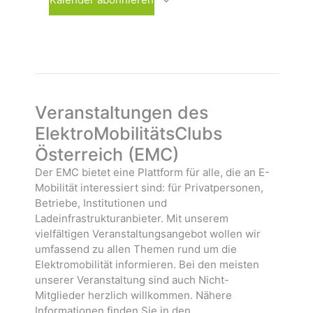
h
n
n
l
s
s
e
t
t
n
a
a
.
l
l
t
t
u
u
Veranstaltungen des
n
n
ElektroMobilitätsClubs
g
g
Österreich (EMC)
e
e
n
n
Der EMC bietet eine Plattform für alle, die an E-
Mobilität interessiert sind: für Privatpersonen,
Betriebe, Institutionen und
Ladeinfrastrukturanbieter. Mit unserem
vielfältigen Veranstaltungsangebot wollen wir
umfassend zu allen Themen rund um die
Elektromobilität informieren. Bei den meisten
unserer Veranstaltung sind auch Nicht-
Mitglieder herzlich willkommen. Nähere
Informationen finden Sie in den