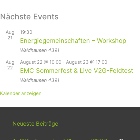
Nächste Events
Aug
19:30
21
Energiegemeinschaften – Workshop
Waldhausen
4391
Aug
August 22 @ 10:00
-
August 23 @ 17:00
22
EMC Sommerfest & Live V2G-Feldtest
Waldhausen
4391
Kalender anzeigen
Neueste Beiträge