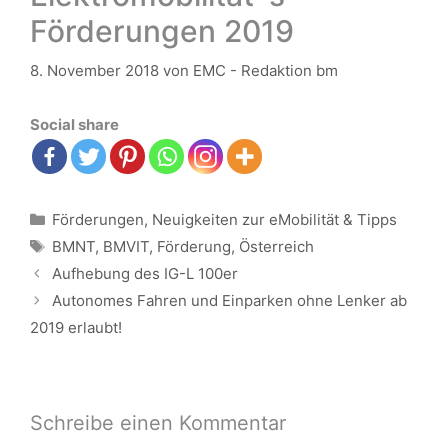
Förderungen 2019
8. November 2018
von
EMC - Redaktion bm
Social share
Kategorien
Förderungen
,
Neuigkeiten zur eMobilität & Tipps
Schlagwörter
BMNT
,
BMVIT
,
Förderung
,
Österreich
Beitrags-
Aufhebung des IG-L 100er
Navigation
Autonomes Fahren und Einparken ohne Lenker ab
2019 erlaubt!
Schreibe einen Kommentar