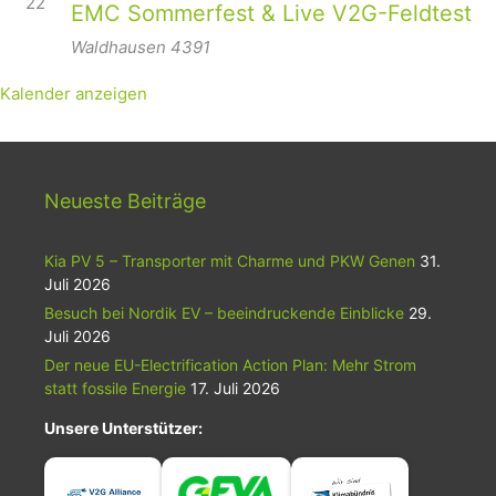
22
EMC Sommerfest & Live V2G-Feldtest
Waldhausen
4391
Kalender anzeigen
Neueste Beiträge
Kia PV 5 – Transporter mit Charme und PKW Genen
31.
Juli 2026
Besuch bei Nordik EV – beeindruckende Einblicke
29.
Juli 2026
Der neue EU-Electrification Action Plan: Mehr Strom
statt fossile Energie
17. Juli 2026
Unsere Unterstützer: