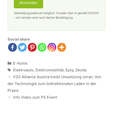
Anmelden
Abmeldung jederzeit möglich. Double-Opt-in gemäß DSGVO
– wir senden erst nach deiner Bestätigung.
Social share
Kategorien
E-Autos
Schlagwörter
Elektroauto
,
Elektromobilität
,
Epiq
,
Skoda
Beitrags-
V2G Alliance Austria treibt Umsetzung voran: Von
Navigation
der Technologie zum bidirektionalen Laden in der
Praxis
Info Video zum PS Event