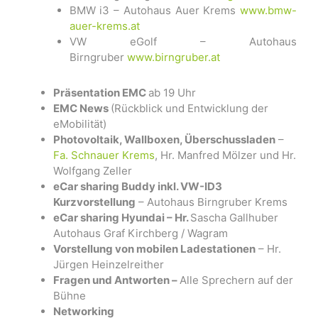
BMW i3 – Autohaus Auer Krems
www.bmw-
auer-krems.at
VW eGolf – Autohaus
Birngruber
www.birngruber.at
Präsentation EMC
ab 19 Uhr
EMC News
(Rückblick und Entwicklung der
eMobilität)
Photovoltaik, Wallboxen, Überschussladen
–
Fa. Schnauer Krems
, Hr. Manfred Mölzer und Hr.
Wolfgang Zeller
eCar sharing Buddy inkl. VW-ID3
Kurzvorstellung
– Autohaus Birngruber Krems
eCar sharing Hyundai – Hr.
Sascha Gallhuber
Autohaus Graf Kirchberg / Wagram
Vorstellung von mobilen Ladestationen
– Hr.
Jürgen Heinzelreither
Fragen und Antworten –
Alle Sprechern auf der
Bühne
Networking