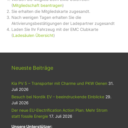
(
Mitgliedschaft beantragen
)
Sie erhalten die Mitgliedskarte zugesandt.
Nach wenigen Tagen erhalten Sie die
Aktivierungsbestätigungen der Ladepartner zugesandt
Laden Sie Ihr Fahrzeug mit der EMC Clubkarte
(
Ladesäulen Übersicht
)
Neueste Beiträge
Kia PV 5 – Transporter mit Charme und PKW Genen
31.
Juli 2026
Besuch bei Nordik EV – beeindruckende Einblicke
29.
Juli 2026
Der neue EU-Electrification Action Plan: Mehr Strom
statt fossile Energie
17. Juli 2026
Unsere Unterstützer: