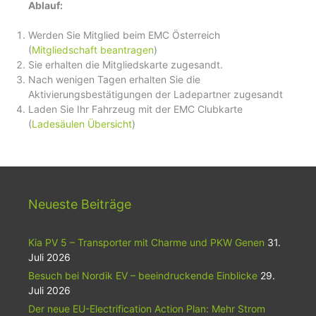
Ablauf:
Werden Sie Mitglied beim EMC Österreich
(
Mitgliedschaft beantragen
)
Sie erhalten die Mitgliedskarte zugesandt.
Nach wenigen Tagen erhalten Sie die
Aktivierungsbestätigungen der Ladepartner zugesandt
Laden Sie Ihr Fahrzeug mit der EMC Clubkarte
(
Ladesäulen Übersicht
)
Neueste Beiträge
Kia PV 5 – Transporter mit Charme und PKW Genen
31.
Juli 2026
Besuch bei Nordik EV – beeindruckende Einblicke
29.
Juli 2026
Der neue EU-Electrification Action Plan: Mehr Strom