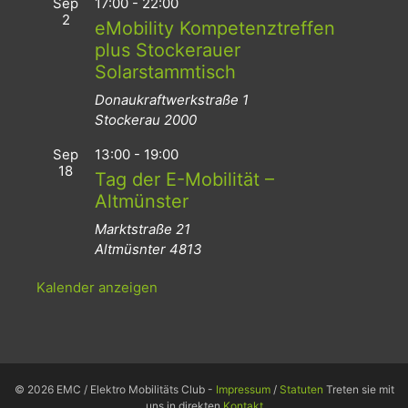
Sep
17:00
-
22:00
2
eMobility Kompetenztreffen
plus Stockerauer
Solarstammtisch
Donaukraftwerkstraße 1
Stockerau
2000
Sep
13:00
-
19:00
18
Tag der E-Mobilität –
Altmünster
Marktstraße 21
Altmüsnter
4813
Kalender anzeigen
© 2026 EMC / Elektro Mobilitäts Club -
Impressum
/
Statuten
Treten sie mit
uns in direkten
Kontakt