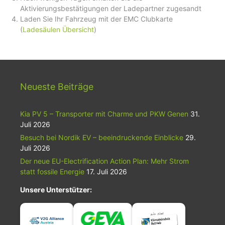
Aktivierungsbestätigungen der Ladepartner zugesandt
Laden Sie Ihr Fahrzeug mit der EMC Clubkarte
(
Ladesäulen Übersicht
)
Neueste Beiträge
Kia PV 5 – Transporter mit Charme und PKW Genen
31.
Juli 2026
Besuch bei Nordik EV – beeindruckende Einblicke
29.
Juli 2026
Der neue EU-Electrification Action Plan: Mehr Strom
statt fossile Energie
17. Juli 2026
Unsere Unterstützer: