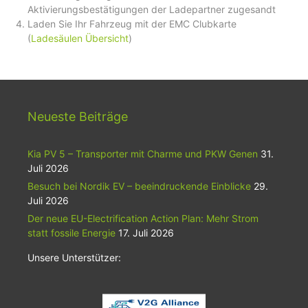
Aktivierungsbestätigungen der Ladepartner zugesandt
Laden Sie Ihr Fahrzeug mit der EMC Clubkarte
(
Ladesäulen Übersicht
)
Neueste Beiträge
Kia PV 5 – Transporter mit Charme und PKW Genen
31.
Juli 2026
Besuch bei Nordik EV – beeindruckende Einblicke
29.
Juli 2026
Der neue EU-Electrification Action Plan: Mehr Strom
statt fossile Energie
17. Juli 2026
Unsere Unterstützer: