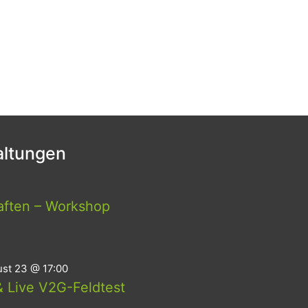
ltungen
aften – Workshop
st 23 @ 17:00
 Live V2G-Feldtest