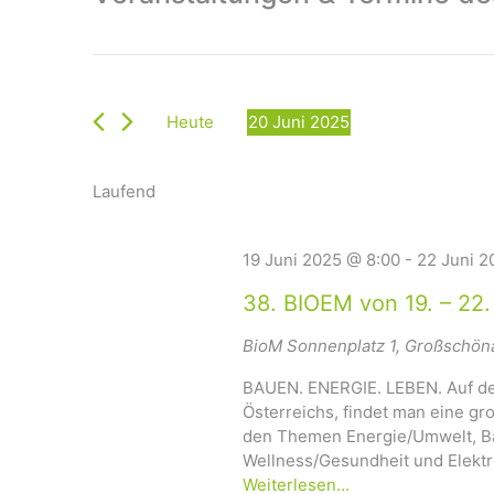
Heute
20 Juni 2025
D
a
Laufend
t
u
m
19 Juni 2025 @ 8:00
-
22 Juni 2
w
ä
38. BIOEM von 19. – 22
h
l
BioM
Sonnenplatz 1, Großschön
e
BAUEN. ENERGIE. LEBEN. Auf de
n
Österreichs, findet man eine gr
.
den Themen Energie/Umwelt, Bau
Wellness/Gesundheit und Elektr
Weiterlesen...