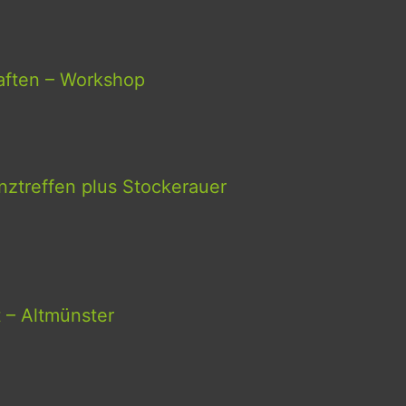
aften – Workshop
ztreffen plus Stockerauer
t – Altmünster