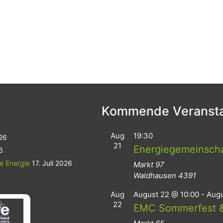
Kommende Veransta
Aug
19:30
026
21
Energiegemeinsch
6
le Energie
17. Juli 2026
Markt 97
Waldhausen
4391
Aug
August 22 @ 10:00
-
Augu
22
EMC Sommerfest &