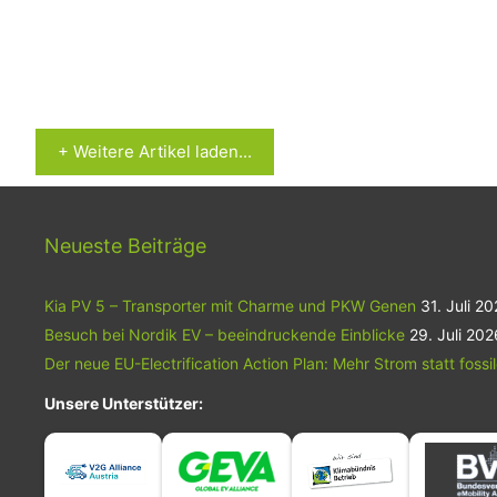
+ Weitere Artikel laden...
Neueste Beiträge
Kia PV 5 – Transporter mit Charme und PKW Genen
31. Juli 2
Besuch bei Nordik EV – beeindruckende Einblicke
29. Juli 202
Der neue EU-Electrification Action Plan: Mehr Strom statt fossi
Unsere Unterstützer: