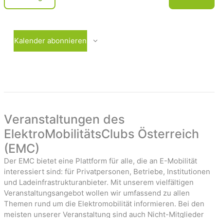
c
e
V
r
e
h
a
r
t
n
a
Kalender abonnieren
e
s
n
t
s
n
a
t
-
l
a
t
l
u
t
a
n
u
Veranstaltungen des
v
g
n
ElektroMobilitätsClubs Österreich
i
e
g
(EMC)
n
e
g
n
Der EMC bietet eine Plattform für alle, die an E-Mobilität
a
interessiert sind: für Privatpersonen, Betriebe, Institutionen
t
und Ladeinfrastrukturanbieter. Mit unserem vielfältigen
Veranstaltungsangebot wollen wir umfassend zu allen
i
Themen rund um die Elektromobilität informieren. Bei den
o
meisten unserer Veranstaltung sind auch Nicht-Mitglieder