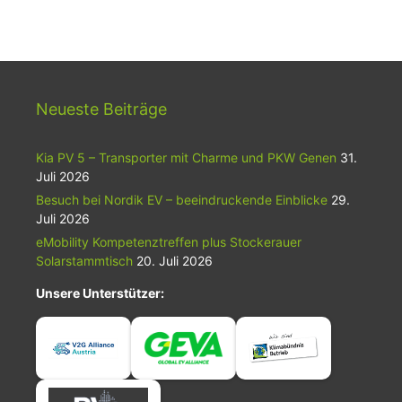
Neueste Beiträge
Kia PV 5 – Transporter mit Charme und PKW Genen
31.
Juli 2026
Besuch bei Nordik EV – beeindruckende Einblicke
29.
Juli 2026
eMobility Kompetenztreffen plus Stockerauer
Solarstammtisch
20. Juli 2026
Unsere Unterstützer: