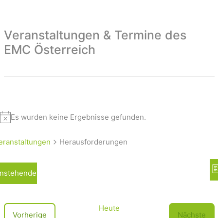
Veranstaltungen & Termine des
EMC Österreich
Es wurden keine Ergebnisse gefunden.
eranstaltungen
Herausforderungen
A
nstehende
L
n
i
s
s
t
i
Heute
V
Vorherige
Nächste
e