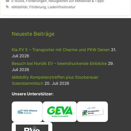
Kategorien
E-Autos
,
Förderungen
,
Neuigkeiten zur eMobilität & Tipps
Schlagwörter
eMobilität
,
Förderung
,
Ladeinfrastruktur
Neueste Beiträge
Kia PV 5 – Transporter mit Charme und PKW Genen
31.
Juli 2026
Besuch bei Nordik EV – beeindruckende Einblicke
29.
Juli 2026
eMobility Kompetenztreffen plus Stockerauer
Solarstammtisch
20. Juli 2026
Unsere Unterstützer: