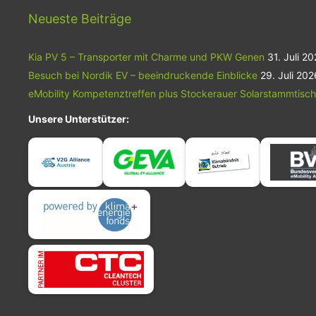
den Markt kommen und später auf
Märkten auf der ganzen Welt erhältlich
Neueste Beiträge
sein.
Kia PV 5 – Transporter mit Charme und PKW Genen
31. Juli 2
Besuch bei Nordik EV – beeindruckende Einblicke
29. Juli 202
eMobility Kompetenztreffen plus Stockerauer Solarstammtisch
Unsere Unterstützer: