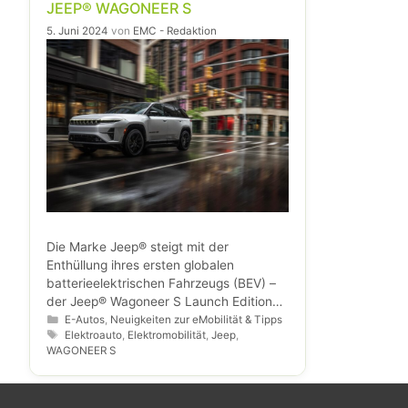
JEEP® WAGONEER S
5. Juni 2024
von
EMC - Redaktion
Die Marke Jeep® steigt mit der
Enthüllung ihres ersten globalen
batterieelektrischen Fahrzeugs (BEV) –
der Jeep® Wagoneer S Launch Edition
2024 (nur USA) – in das Segment der
Kategorien
E-Autos
,
Neuigkeiten zur eMobilität & Tipps
Schlagwörter
Elektroauto
,
Elektromobilität
,
Jeep
,
elektrifizierten SUVs ein. Der brandneue,
WAGONEER S
vollelektrische 2024 Jeep® Wagoneer S
wird in der zweiten Jahreshälfte 2024
zunächst in den USA und Kanada auf