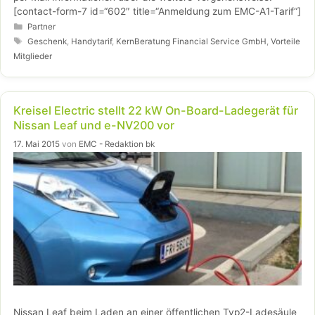
[contact-form-7 id=“602″ title=“Anmeldung zum EMC-A1-Tarif“]
Kategorien
Partner
Schlagwörter
Geschenk
,
Handytarif
,
KernBeratung Financial Service GmbH
,
Vorteile
Mitglieder
Kreisel Electric stellt 22 kW On-Board-Ladegerät für
Nissan Leaf und e-NV200 vor
17. Mai 2015
von
EMC - Redaktion bk
Nissan Leaf beim Laden an einer öffentlichen Typ2-Ladesäule