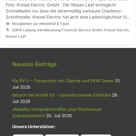
Foto: Kreisel Electric GmbH Der Nissan Leaf ermöglicht
Schnellladen nur über die serienmäßig verbaute Chademo-
Schnittstelle. Kreisel Electric hat jetzt eine Lademöglichkeit für
den Leaf und den …
Kategorien
Weiterlesen…
Neuigkeiten zur eMobilität & Tipps
Schlagwörter
22KW Ladung
,
KernBeratung Financial Service GmbH
,
Kreisel Electric
,
Nissan Leaf
Neueste Beiträge
Kia PV 5 – Transporter mit Charme und PKW Genen
31.
Juli 2026
Besuch bei Nordik EV – beeindruckende Einblicke
29.
Juli 2026
eMobility Kompetenztreffen plus Stockerauer
Solarstammtisch
20. Juli 2026
Unsere Unterstützer: