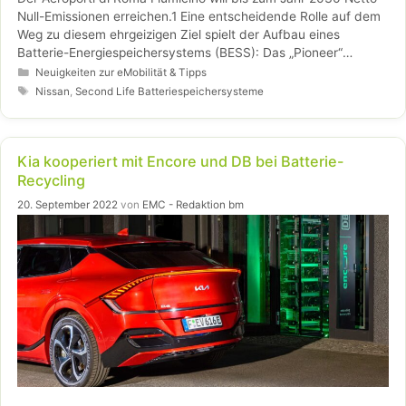
Null-Emissionen erreichen.1 Eine entscheidende Rolle auf dem
Weg zu diesem ehrgeizigen Ziel spielt der Aufbau eines
Batterie-Energiespeichersystems (BESS): Das „Pioneer“
genannte Projekt, das vom EU-Innovationsfonds unterstützt
Kategorien
Neuigkeiten zur eMobilität & Tipps
wird, untermauert das Potenzial von EV-Technologien, die
Schlagwörter
Nissan
,
Second Life Batteriespeichersysteme
auch nach ihrem Einsatz im Fahrzeug als flexibler
Energiespeicher dienen können.
Kia kooperiert mit Encore und DB bei Batterie-
Recycling
20. September 2022
von
EMC - Redaktion bm