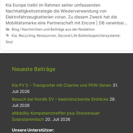
Kia Europe treibt im Rahmen seiner umfassenden
Nachhaltigkeitsstrategie die Wiederverwendung von
Elektrofahrzeugbatterien voran. Zu diesem Zweck hat die
Mobilitätsmarke eine Partnerschaft mit Encore | DB vereinbart.
Das Start-up-Unternehmen der Deutschen Bahn (DB Bahnbau
Kategorien
Blog / Nachrichten und Beiträge aus der Redaktion
Gruppe) verwertet Elektrofahrzeugakkus aus ganz Europa, um
Schlagwörter
Kia
,
Recycling
,
Ressourcen
,
Second Life Batteriespeichersysteme
,
so genannte Second-Life-Batteriespeichersysteme
Soul
herzustellen und zu vertreiben. Dazu werden die gebrauchten
Akkus zerlegt und die einzelnen Batteriemodule anschließend
einer gründlichen Prüfung unterzogen. Je nach verbliebener
Kapazität werden die Module dann entweder in den neuen
Neueste Beiträge
Energiespeichersystemen verwendet oder recycelt.
Kia PV 5 – Transporter mit Charme und PKW Genen
31.
Juli 2026
Besuch bei Nordik EV – beeindruckende Einblicke
29.
Juli 2026
eMobility Kompetenztreffen plus Stockerauer
Solarstammtisch
20. Juli 2026
Unsere Unterstützer: