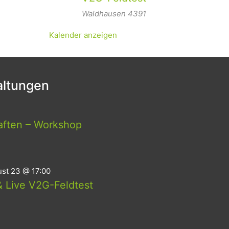
Waldhausen
4391
Kalender anzeigen
ltungen
aften – Workshop
st 23 @ 17:00
 Live V2G-Feldtest