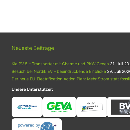
Neueste Beiträge
Kia PV 5 – Transporter mit Charme und PKW Genen
31. Juli 2
Besuch bei Nordik EV – beeindruckende Einblicke
29. Juli 202
Der neue EU-Electrification Action Plan: Mehr Strom statt fossi
Unsere Unterstützer: