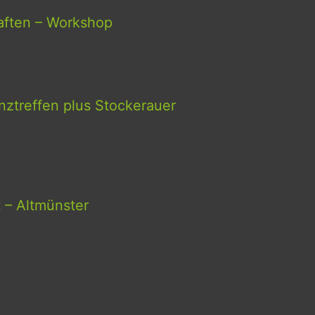
aften – Workshop
ztreffen plus Stockerauer
t – Altmünster