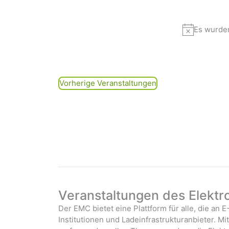
D
a
t
Es wurde
u
m
w
ä
h
Vorherige
Veranstaltungen
l
e
n
.
Veranstaltungen des Elektr
Der EMC bietet eine Plattform für alle, die an E
Institutionen und Ladeinfrastrukturanbieter. M