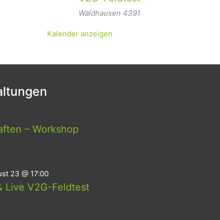
Waldhausen
4391
Kalender anzeigen
ltungen
aften – Workshop
st 23 @ 17:00
 Live V2G-Feldtest