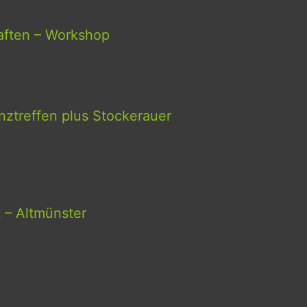
aften – Workshop
ztreffen plus Stockerauer
t – Altmünster