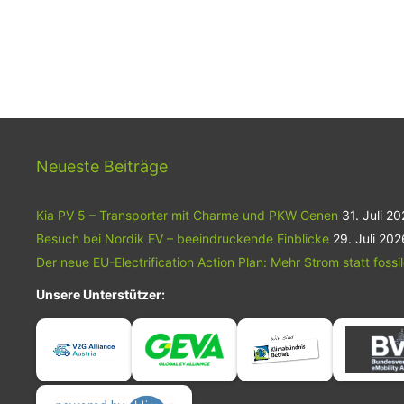
Neueste Beiträge
Kia PV 5 – Transporter mit Charme und PKW Genen
31. Juli 2
Besuch bei Nordik EV – beeindruckende Einblicke
29. Juli 202
Der neue EU-Electrification Action Plan: Mehr Strom statt fossi
Unsere Unterstützer: