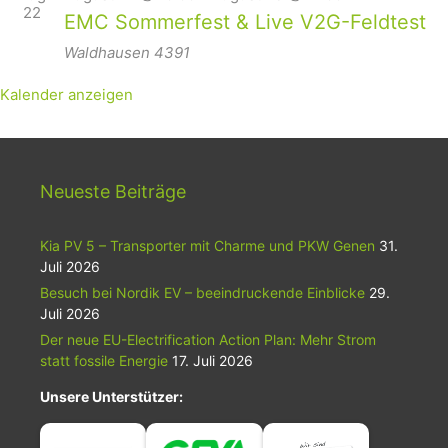
22
EMC Sommerfest & Live V2G-Feldtest
Waldhausen
4391
Kalender anzeigen
Neueste Beiträge
Kia PV 5 – Transporter mit Charme und PKW Genen
31.
Juli 2026
Besuch bei Nordik EV – beeindruckende Einblicke
29.
Juli 2026
Der neue EU-Electrification Action Plan: Mehr Strom
statt fossile Energie
17. Juli 2026
Unsere Unterstützer: