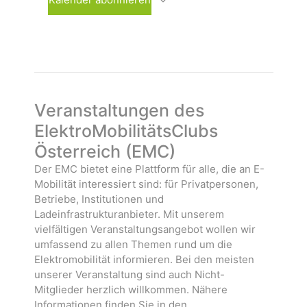
h
s
n
l
t
s
e
a
t
n
l
a
.
t
l
u
t
n
u
Veranstaltungen des
g
n
ElektroMobilitätsClubs
e
g
Österreich (EMC)
n
e
n
Der EMC bietet eine Plattform für alle, die an E-
Mobilität interessiert sind: für Privatpersonen,
Betriebe, Institutionen und
Ladeinfrastrukturanbieter. Mit unserem
vielfältigen Veranstaltungsangebot wollen wir
umfassend zu allen Themen rund um die
Elektromobilität informieren. Bei den meisten
unserer Veranstaltung sind auch Nicht-
Mitglieder herzlich willkommen. Nähere
Informationen finden Sie in den