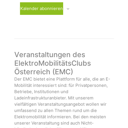
w
a
r
ä
n
a
Kalender abonnieren
h
s
n
l
t
s
e
a
t
n
l
a
.
t
l
u
t
n
u
Veranstaltungen des
g
n
ElektroMobilitätsClubs
e
g
Österreich (EMC)
n
e
n
Der EMC bietet eine Plattform für alle, die an E-
Mobilität interessiert sind: für Privatpersonen,
Betriebe, Institutionen und
Ladeinfrastrukturanbieter. Mit unserem
vielfältigen Veranstaltungsangebot wollen wir
umfassend zu allen Themen rund um die
Elektromobilität informieren. Bei den meisten
unserer Veranstaltung sind auch Nicht-