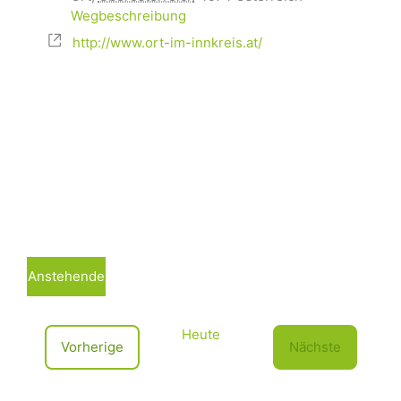
Wegbeschreibung
http://www.ort-im-innkreis.at/
Anstehende
D
a
Heute
t
V
Vorherige
Nächste
u
e
V
m
r
e