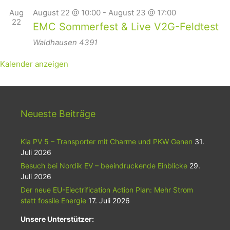
Aug
August 22 @ 10:00
-
August 23 @ 17:00
22
EMC Sommerfest & Live V2G-Feldtest
Waldhausen
4391
Kalender anzeigen
Neueste Beiträge
Kia PV 5 – Transporter mit Charme und PKW Genen
31.
Juli 2026
Besuch bei Nordik EV – beeindruckende Einblicke
29.
Juli 2026
Der neue EU-Electrification Action Plan: Mehr Strom
statt fossile Energie
17. Juli 2026
Unsere Unterstützer: