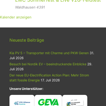
Waldhausen
4391
Kalender anzeigen
Neueste Beiträge
Kia PV 5 – Transporter mit Charme und PKW Genen
31.
Juli 2026
Besuch bei Nordik EV – beeindruckende Einblicke
29.
Juli 2026
Der neue EU-Electrification Action Plan: Mehr Strom
statt fossile Energie
17. Juli 2026
Unsere Unterstützer: