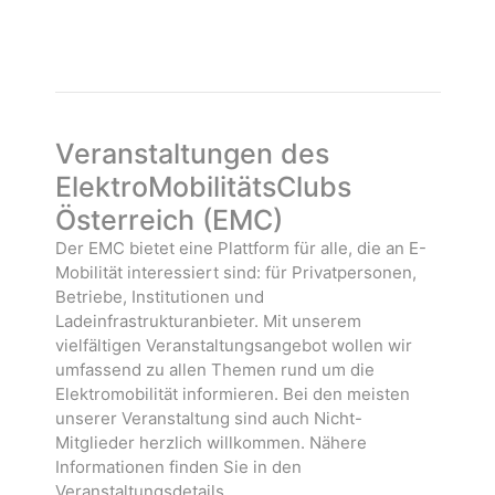
l
t
s
e
a
t
n
l
a
.
t
l
u
t
n
u
Veranstaltungen des
g
n
ElektroMobilitätsClubs
e
g
Österreich (EMC)
n
e
n
Der EMC bietet eine Plattform für alle, die an E-
Mobilität interessiert sind: für Privatpersonen,
Betriebe, Institutionen und
Ladeinfrastrukturanbieter. Mit unserem
vielfältigen Veranstaltungsangebot wollen wir
umfassend zu allen Themen rund um die
Elektromobilität informieren. Bei den meisten
unserer Veranstaltung sind auch Nicht-
Mitglieder herzlich willkommen. Nähere
Informationen finden Sie in den
Veranstaltungsdetails.