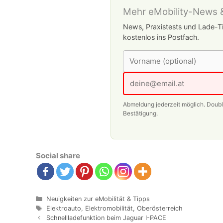
Mehr eMobility-News &
News, Praxistests und Lade-Ti
kostenlos ins Postfach.
Abmeldung jederzeit möglich. Doub
Bestätigung.
Social share
Kategorien
Neuigkeiten zur eMobilität & Tipps
Schlagwörter
Elektroauto
,
Elektromobilität
,
Oberösterreich
Beitrags-
Schnellladefunktion beim Jaguar I-PACE