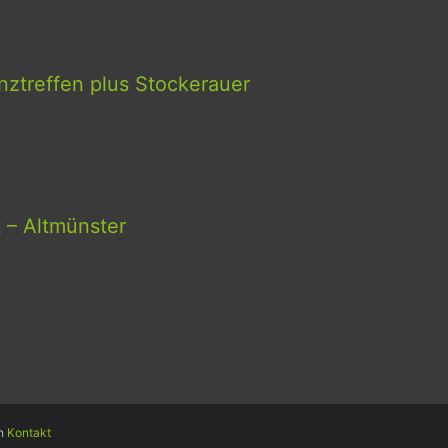
ztreffen plus Stockerauer
t – Altmünster
en
Kontakt