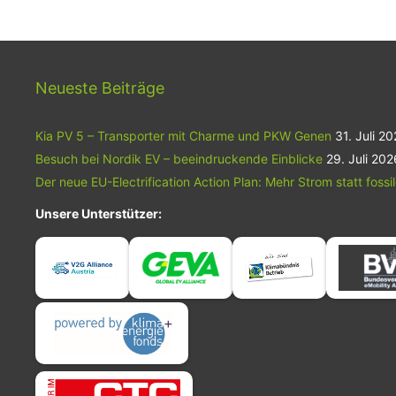
Neueste Beiträge
Kia PV 5 – Transporter mit Charme und PKW Genen
31. Juli 2
Besuch bei Nordik EV – beeindruckende Einblicke
29. Juli 202
Der neue EU-Electrification Action Plan: Mehr Strom statt fossi
Unsere Unterstützer: