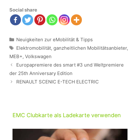
Social share
Kategorien
Neuigkeiten zur eMobilität & Tipps
Schlagwörter
Elektromobilität
,
ganzheitlichen Mobilitätsanbieter
,
MEB+
,
Volkswagen
Beitrags-
Europapremiere des smart #3 und Weltpremiere
Navigation
der 25th Anniversary Edition
RENAULT SCENIC E-TECH ELECTRIC
EMC Clubkarte als Ladekarte verwenden