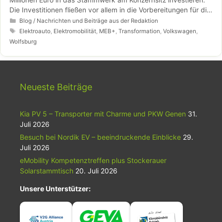
Die Investitionen fließen vor allem in die Vorbereitungen für die
Produktion des neuen ID.31. Das kompakte Elektroauto läuft
Kategorien
Blog / Nachrichten und Beiträge aus der Redaktion
ab 2023 in Wolfsburg vom Band – zunächst in Teilfertigung, ab
Schlagwörter
Elektroauto
,
Elektromobilität
,
MEB+
,
Transformation
,
Volkswagen
,
2024 ist die Vollfertigung vorgesehen.
Wolfsburg
Neueste Beiträge
Kia PV 5 – Transporter mit Charme und PKW Genen
31.
Juli 2026
Besuch bei Nordik EV – beeindruckende Einblicke
29.
Juli 2026
eMobility Kompetenztreffen plus Stockerauer
Solarstammtisch
20. Juli 2026
Unsere Unterstützer: