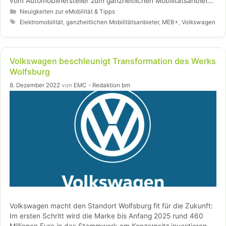
vom Automobilhersteller zum ganzheitlichen Mobilitätsanbieter
hochattraktive zusätzliche Ertragsquellen, indem er sein
Kategorien
Neuigkeiten zur eMobilität & Tipps
Geschäft mit nachhaltiger Mobilität weiter ausbaut.
Schlagwörter
Elektromobilität
,
ganzheitlichen Mobilitätsanbieter
,
MEB+
,
Volkswagen
Volkswagen beschleunigt Transformation des Werks
Wolfsburg
8. Dezember 2022
von
EMC - Redaktion bm
Volkswagen macht den Standort Wolfsburg fit für die Zukunft:
Im ersten Schritt wird die Marke bis Anfang 2025 rund 460
Millionen Euro in das Stammwerk am Konzernsitz investieren.