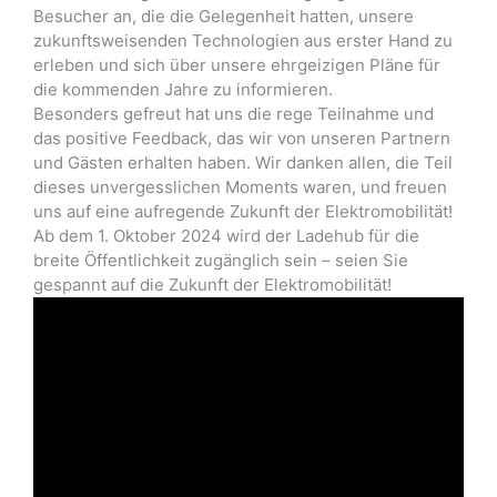
Besucher an, die die Gelegenheit hatten, unsere
zukunftsweisenden Technologien aus erster Hand zu
erleben und sich über unsere ehrgeizigen Pläne für
die kommenden Jahre zu informieren.
Besonders gefreut hat uns die rege Teilnahme und
das positive Feedback, das wir von unseren Partnern
und Gästen erhalten haben. Wir danken allen, die Teil
dieses unvergesslichen Moments waren, und freuen
uns auf eine aufregende Zukunft der Elektromobilität!
Ab dem 1. Oktober 2024 wird der Ladehub für die
breite Öffentlichkeit zugänglich sein – seien Sie
gespannt auf die Zukunft der Elektromobilität!