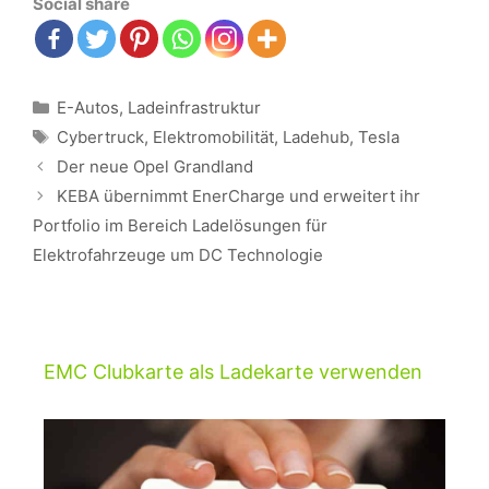
Social share
Kategorien
E-Autos
,
Ladeinfrastruktur
Schlagwörter
Cybertruck
,
Elektromobilität
,
Ladehub
,
Tesla
Beitrags-
Der neue Opel Grandland
Navigation
KEBA übernimmt EnerCharge und erweitert ihr
Portfolio im Bereich Ladelösungen für
Elektrofahrzeuge um DC Technologie
EMC Clubkarte als Ladekarte verwenden