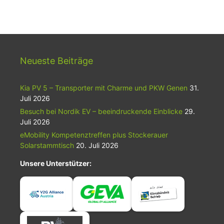
Neueste Beiträge
Kia PV 5 – Transporter mit Charme und PKW Genen
31.
Juli 2026
Besuch bei Nordik EV – beeindruckende Einblicke
29.
Juli 2026
eMobility Kompetenztreffen plus Stockerauer
Solarstammtisch
20. Juli 2026
Unsere Unterstützer: