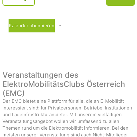
c
e
V
r
e
h
a
r
t
n
a
Kalender abonnieren
e
s
n
t
s
n
a
t
-
l
a
t
l
u
t
a
n
u
Veranstaltungen des
v
g
n
ElektroMobilitätsClubs Österreich
i
e
g
(EMC)
n
e
g
n
Der EMC bietet eine Plattform für alle, die an E-Mobilität
a
interessiert sind: für Privatpersonen, Betriebe, Institutionen
t
und Ladeinfrastrukturanbieter. Mit unserem vielfältigen
Veranstaltungsangebot wollen wir umfassend zu allen
i
Themen rund um die Elektromobilität informieren. Bei den
o
meisten unserer Veranstaltung sind auch Nicht-Mitglieder