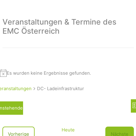
Veranstaltungen & Termine des
EMC Österreich
Es wurden keine Ergebnisse gefunden.
eranstaltungen
DC- Ladeinfrastruktur
A
nstehende
L
n
i
s
s
t
i
Heute
V
Vorherige
Nächste
e