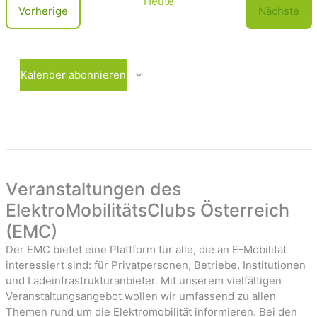
i
Heute
V
Vorherige
Nächste
e
c
e
V
r
e
h
a
r
t
n
a
Kalender abonnieren
e
s
n
t
s
n
a
t
-
l
a
t
l
u
t
a
n
u
Veranstaltungen des
v
g
n
ElektroMobilitätsClubs Österreich
i
e
g
(EMC)
n
e
g
n
Der EMC bietet eine Plattform für alle, die an E-Mobilität
a
interessiert sind: für Privatpersonen, Betriebe, Institutionen
t
und Ladeinfrastrukturanbieter. Mit unserem vielfältigen
Veranstaltungsangebot wollen wir umfassend zu allen
i
Themen rund um die Elektromobilität informieren. Bei den