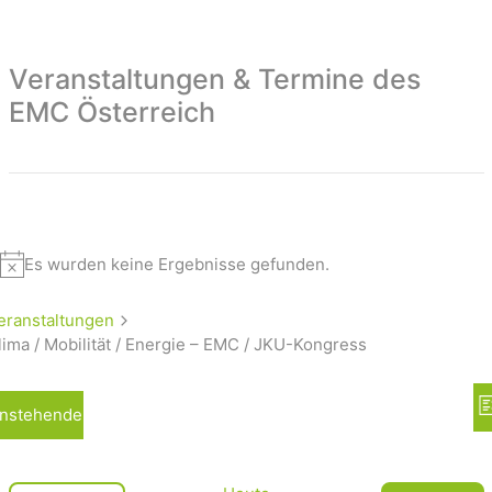
Veranstaltungen & Termine des
EMC Österreich
Es wurden keine Ergebnisse gefunden.
eranstaltungen
lima / Mobilität / Energie – EMC / JKU-Kongress
A
nstehende
L
n
i
s
s
t