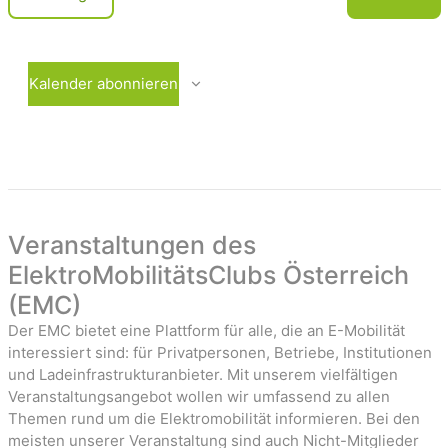
c
e
V
r
e
h
a
r
t
n
a
Kalender abonnieren
e
s
n
t
s
n
a
t
-
l
a
t
l
u
t
a
n
u
Veranstaltungen des
v
g
n
ElektroMobilitätsClubs Österreich
i
e
g
(EMC)
n
e
g
n
Der EMC bietet eine Plattform für alle, die an E-Mobilität
a
interessiert sind: für Privatpersonen, Betriebe, Institutionen
t
und Ladeinfrastrukturanbieter. Mit unserem vielfältigen
Veranstaltungsangebot wollen wir umfassend zu allen
i
Themen rund um die Elektromobilität informieren. Bei den
o
meisten unserer Veranstaltung sind auch Nicht-Mitglieder