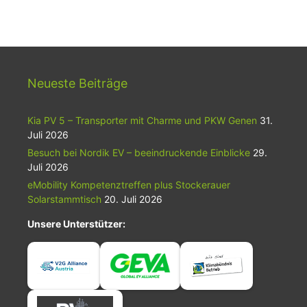
Neueste Beiträge
Kia PV 5 – Transporter mit Charme und PKW Genen
31.
Juli 2026
Besuch bei Nordik EV – beeindruckende Einblicke
29.
Juli 2026
eMobility Kompetenztreffen plus Stockerauer
Solarstammtisch
20. Juli 2026
Unsere Unterstützer: