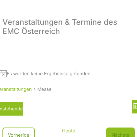
Veranstaltungen & Termine des
EMC Österreich
Es wurden keine Ergebnisse gefunden.
eranstaltungen
Messe
A
nstehende
L
n
i
s
s
t
i
Heute
V
Vorherige
Nächste
e