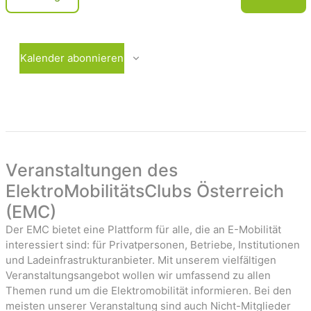
c
e
V
r
e
h
a
r
t
n
a
Kalender abonnieren
e
s
n
t
s
n
a
t
-
l
a
t
l
u
t
a
n
u
Veranstaltungen des
v
g
n
ElektroMobilitätsClubs Österreich
i
e
g
(EMC)
n
e
g
n
Der EMC bietet eine Plattform für alle, die an E-Mobilität
a
interessiert sind: für Privatpersonen, Betriebe, Institutionen
t
und Ladeinfrastrukturanbieter. Mit unserem vielfältigen
Veranstaltungsangebot wollen wir umfassend zu allen
i
Themen rund um die Elektromobilität informieren. Bei den
o
meisten unserer Veranstaltung sind auch Nicht-Mitglieder