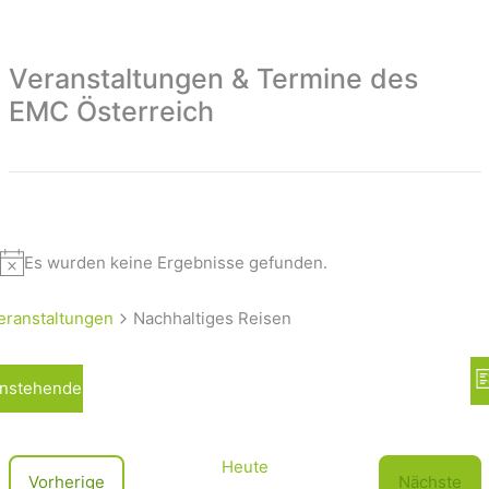
Veranstaltungen & Termine des
EMC Österreich
Es wurden keine Ergebnisse gefunden.
eranstaltungen
Nachhaltiges Reisen
A
nstehende
L
n
i
s
s
t
i
Heute
V
Vorherige
Nächste
e