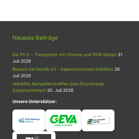
Neueste Beiträge
Kia PV 5 – Transporter mit Charme und PKW Genen
31.
Juli 2026
Besuch bei Nordik EV – beeindruckende Einblicke
29.
Juli 2026
eMobility Kompetenztreffen plus Stockerauer
Solarstammtisch
20. Juli 2026
Unsere Unterstützer: