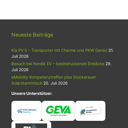
Neueste Beiträge
Kia PV 5 – Transporter mit Charme und PKW Genen
31.
Juli 2026
Besuch bei Nordik EV – beeindruckende Einblicke
29.
Juli 2026
eMobility Kompetenztreffen plus Stockerauer
Solarstammtisch
20. Juli 2026
Unsere Unterstützer: