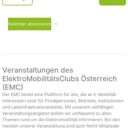
c
e
V
r
e
h
a
r
t
n
a
Kalender abonnieren
e
s
n
t
s
n
a
t
-
l
a
t
l
u
t
a
n
u
Veranstaltungen des
v
g
n
ElektroMobilitätsClubs Österreich
i
e
g
(EMC)
n
e
g
n
Der EMC bietet eine Plattform für alle, die an E-Mobilität
a
interessiert sind: für Privatpersonen, Betriebe, Institutionen
t
und Ladeinfrastrukturanbieter. Mit unserem vielfältigen
Veranstaltungsangebot wollen wir umfassend zu allen
i
Themen rund um die Elektromobilität informieren. Bei den
o
meisten unserer Veranstaltung sind auch Nicht-Mitglieder