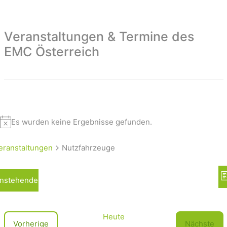
Veranstaltungen & Termine des
EMC Österreich
Es wurden keine Ergebnisse gefunden.
eranstaltungen
Nutzfahrzeuge
A
nstehende
L
n
i
s
s
t
i
Heute
V
Vorherige
Nächste
e