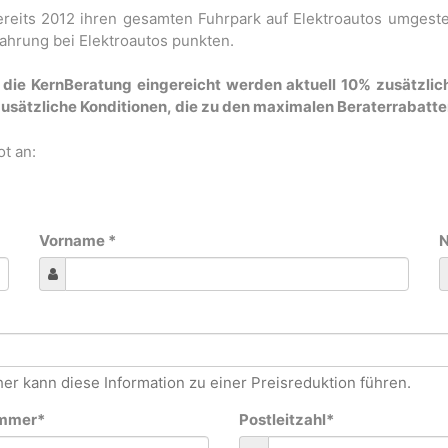
ereits 2012 ihren gesamten Fuhrpark auf Elektroautos umgeste
ahrung bei Elektroautos punkten.
r die KernBeratung eingereicht werden aktuell 10% zusätzlic
m zusätzliche Konditionen, die zu den maximalen Beraterrabat
t an:
Vorname
*
N
er kann diese Information zu einer Preisreduktion führen.
mmer
*
Postleitzahl
*