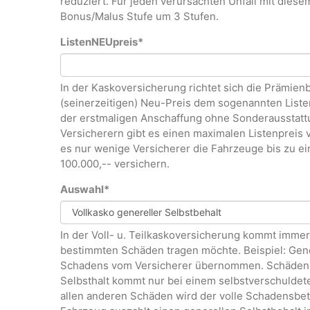
reduziert. Für jeden verursachten Unfall mit dies
Bonus/Malus Stufe um 3 Stufen.
ListenNEUpreis
*
In der Kaskoversicherung richtet sich die Prämi
(seinerzeitigen) Neu-Preis dem sogenannten List
der erstmaligen Anschaffung ohne Sonderausstatt
Versicherern gibt es einen maximalen Listenpreis v
es nur wenige Versicherer die Fahrzeuge bis zu ei
100.000,-- versichern.
Auswahl
*
In der Voll- u. Teilkaskoversicherung kommt immer
bestimmten Schäden tragen möchte. Beispiel: Gener
Schadens vom Versicherer übernommen. Schäden u
Selbsthalt kommt nur bei einem selbstverschuldete
allen anderen Schäden wird der volle Schadensbetr