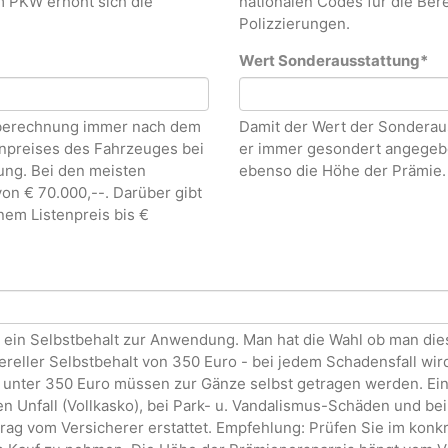
em PKW erhöht sich die
nationalen Codes für die Be
Polizzierungen.
Wert Sonderausstattung
*
enberechnung immer nach dem
Damit der Wert der Sonderaus
enpreises des Fahrzeuges bei
er immer gesondert angegebe
ung. Bei den meisten
ebenso die Höhe der Prämie.
on € 70.000,--. Darüber gibt
nem Listenpreis bis €
 ein Selbstbehalt zur Anwendung. Man hat die Wahl ob man dies
eller Selbstbehalt von 350 Euro - bei jedem Schadensfall wird
nter 350 Euro müssen zur Gänze selbst getragen werden. Eing
n Unfall (Vollkasko), bei Park- u. Vandalismus-Schäden und bei
ag vom Versicherer erstattet. Empfehlung: Prüfen Sie im konkre