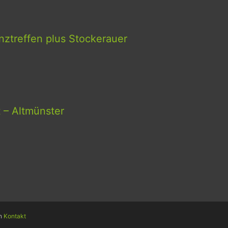
ztreffen plus Stockerauer
t – Altmünster
en
Kontakt