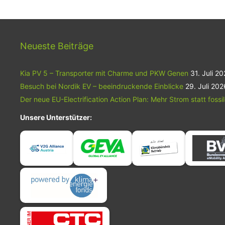
Neueste Beiträge
Kia PV 5 – Transporter mit Charme und PKW Genen
31. Juli 2
Besuch bei Nordik EV – beeindruckende Einblicke
29. Juli 202
Der neue EU-Electrification Action Plan: Mehr Strom statt fossi
Unsere Unterstützer: