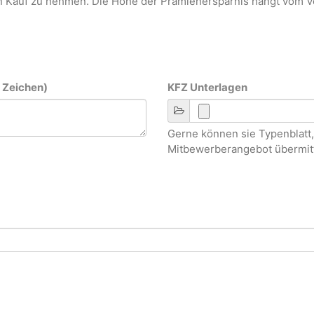
in Kauf zu nehmen. Die Höhe der Prämienersparnis hängt vom V
0 Zeichen)
KFZ Unterlagen
Gerne können sie Typenblatt
Mitbewerberangebot übermitt