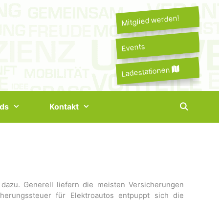
Mitglied werden!
Events
Ladestationen
ds
Kontakt
 dazu. Generell liefern die meisten Versicherungen
erungssteuer für Elektroautos entpuppt sich die