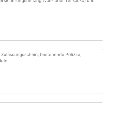
ersicherungsumfang (Voll- oder Teilkasko) und
, Zulassungsschein, bestehende Polizze,
eln.