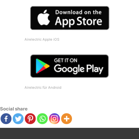
Airelectric Apple iOS
Airelectric für Android
Social share