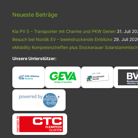
bis zu 325 Kilometer in zehn Minuten
verbindet sie hohe
Langstreckentauglichkeit mit sportlichen
Neueste Beiträge
Fahrleistungen von 360 kW, 800 Nm
und einer Beschleunigung von 0 auf 100
Kia PV 5 – Transporter mit Charme und PKW Genen
31. Juli 2
km/h in 4,0 Sekunden. Darüber hinaus
bietet sie ein großzügiges Raumkonzept,
Besuch bei Nordik EV – beeindruckende Einblicke
29. Juli 202
moderne digitale Funktionen wie den
eMobility Kompetenztreffen plus Stockerauer Solarstammtisch
MBUX Hyperscreen und intelligente
Fahrerassistenzsysteme, die Komfort,
Unsere Unterstützer:
Sicherheit und Alltagstauglichkeit weiter
steigern.