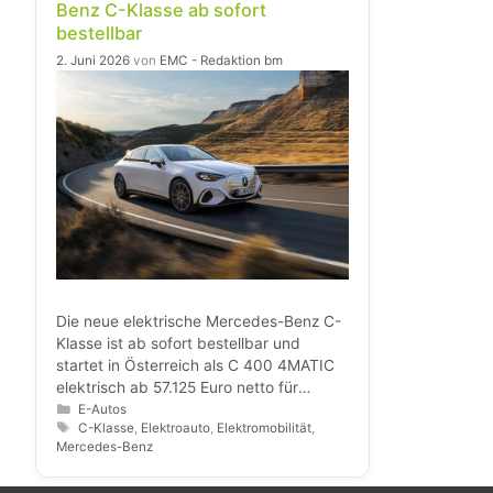
Benz C-Klasse ab sofort
bestellbar
2. Juni 2026
von
EMC - Redaktion bm
Die neue elektrische Mercedes-Benz C-
Klasse ist ab sofort bestellbar und
startet in Österreich als C 400 4MATIC
elektrisch ab 57.125 Euro netto für
Geschäftskunden bzw. 68.550 Euro
Kategorien
E-Autos
Schlagwörter
C-Klasse
,
Elektroauto
,
Elektromobilität
,
brutto für Privatkunden. Mit bis zu 762
Mercedes-Benz
Kilometern WLTP-Reichweite, 800-Volt-
Technologie und Schnellladefähigkeit für