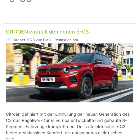
CITROËN enthüllt den neuen Ë-C3
19. Oktober 2023
von
EMC - Redaktion bm
Citroën definiert mit der Enthüllung der neuen Generation des
C3 das Regelwerk für in Europa entwickelte und gebaute B-
Segment-Fahrzeuge komplett neu. Der vollelektrische ë-C3
bietet erstklassigen Komfort, ein entspanntes elektrisches
Kategorien