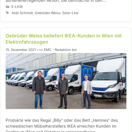
aufsehenerregenden Aktion, die demnächst in den
chilenischen Anden über die Bühne gehen soll. Denn die drei
Kategorien
E-LKW
Schweizer hinter dem Team Peak Evolution möchten mit ihrem
Schlagwörter
Aebi Schmidt
,
Gebrüder Weiss
,
Solar-Lkw
eigens entwickelten Solar-Lkw den Gipfel des Ojos del Salado
bezwingen.
Gebrüder Weiss beliefert IKEA-Kunden in Wien mit
Elektrofahrzeugen
15. Dezember 2021
von
EMC - Redaktion bm
Produkte wie das Regal „Billy“ oder das Bett „Hemnes“ des
schwedischen Möbelherstellers IKEA erreichen Kunden im
Großraum Wien seit Oktober in emissionsfreien