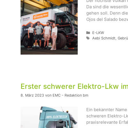
Der höchste Vulkan d
Da sind die wesentl
gehen soll. Denn di
Ojos del Salado bez
Kategorien
E-LKW
Schlagwörter
Aebi Schmidt
,
Gebrü
Erster schwerer Elektro-Lkw i
8. März 2023
von
EMC - Redaktion bm
Ein bekannter Name 
schweren Elektro-Lkw
praxisrelevante Erf