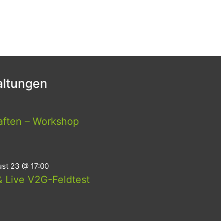
ltungen
aften – Workshop
st 23 @ 17:00
 Live V2G-Feldtest