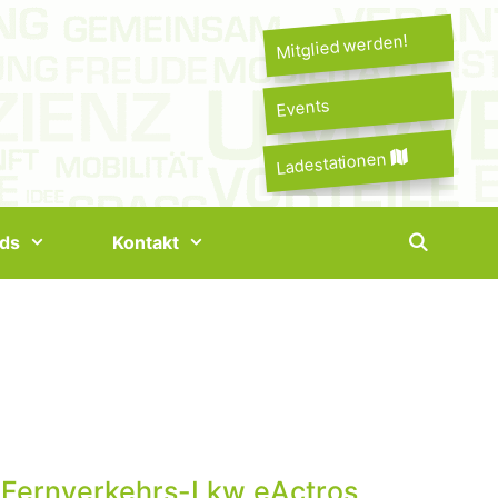
Mitglied werden!
Events
Ladestationen
ds
Kontakt
n Fernverkehrs-Lkw eActros