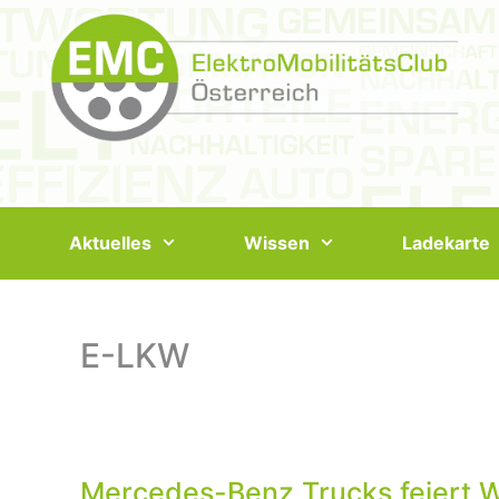
Springe
zum
Inhalt
Aktuelles
Wissen
Ladekarte
E-LKW
Mercedes-Benz Trucks feiert W