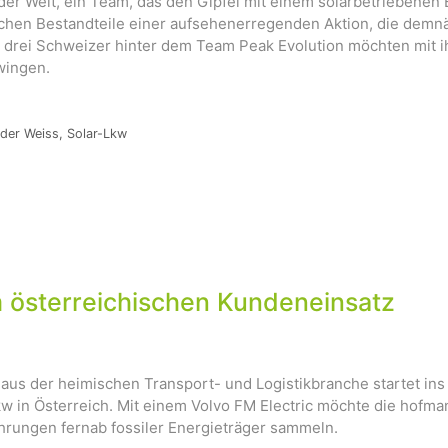
er Welt, ein Team, das den Gipfel mit einem solarbetriebenen 
ichen Bestandteile einer aufsehenerregenden Aktion, die demn
e drei Schweizer hinter dem Team Peak Evolution möchten mit i
wingen.
der Weiss
,
Solar-Lkw
m österreichischen Kundeneinsatz
aus der heimischen Transport- und Logistikbranche startet ins
 in Österreich. Mit einem Volvo FM Electric möchte die hofman
ahrungen fernab fossiler Energieträger sammeln.