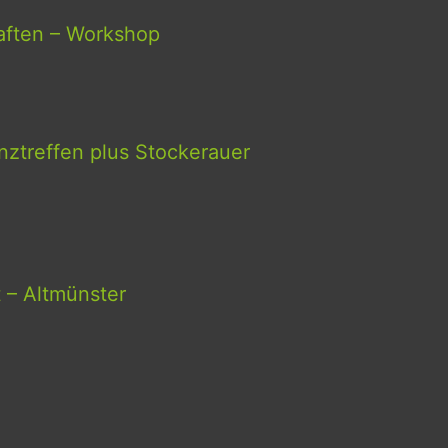
aften – Workshop
ztreffen plus Stockerauer
t – Altmünster