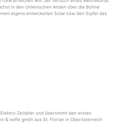
E-Lkw erreichen will, der Versuch eines Weltrekords:
ächst in den chilenischen Anden über die Bühne
hrem eigens entwickelten Solar-Lkw den Gipfel des
 Elektro-Zeitalter und übernimmt den ersten
n & neffe gmbh aus St. Florian in Oberösterreich