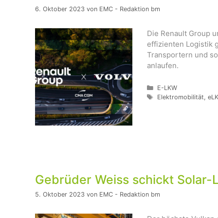
6. Oktober 2023
von
EMC - Redaktion bm
Die Renault Group 
effizienten Logisti
Transportern und so
anlaufen.
Kategorien
E-LKW
Schlagwörter
Elektromobilität
,
eL
Gebrüder Weiss schickt Solar-
5. Oktober 2023
von
EMC - Redaktion bm