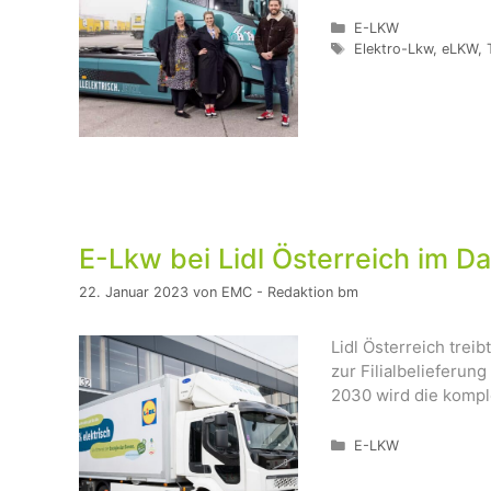
Kategorien
E-LKW
Schlagwörter
Elektro-Lkw
,
eLKW
,
E-Lkw bei Lidl Österreich im D
22. Januar 2023
von
EMC - Redaktion bm
Lidl Österreich trei
zur Filialbelieferun
2030 wird die komple
Kategorien
E-LKW