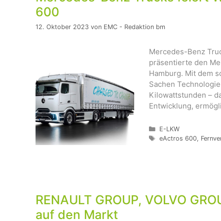
600
12. Oktober 2023
von
EMC - Redaktion bm
Mercedes-Benz Trucks
präsentierte den Me
Hamburg. Mit dem sc
Sachen Technologie, 
Kilowattstunden – d
Entwicklung, ermögl
Kategorien
E-LKW
Schlagwörter
eActros 600
,
Fernve
RENAULT GROUP, VOLVO GROUP 
auf den Markt