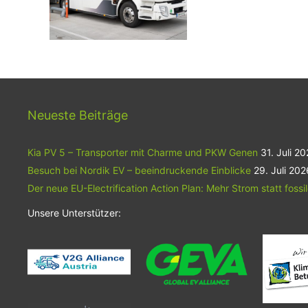
Neueste Beiträge
Kia PV 5 – Transporter mit Charme und PKW Genen
31. Juli 2
Besuch bei Nordik EV – beeindruckende Einblicke
29. Juli 202
Der neue EU-Electrification Action Plan: Mehr Strom statt fossi
Unsere Unterstützer: