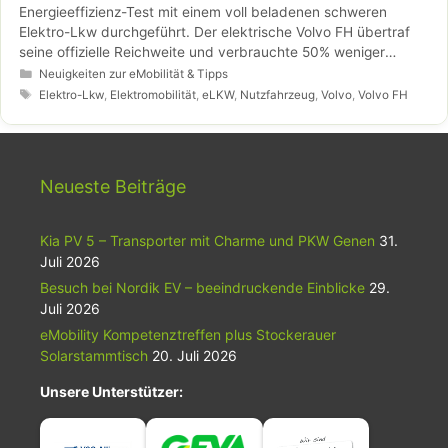
Energieeffizienz-Test mit einem voll beladenen schweren
Elektro-Lkw durchgeführt. Der elektrische Volvo FH übertraf
seine offizielle Reichweite und verbrauchte 50% weniger
Energie als sein Diesel-Pendant.
Kategorien
Neuigkeiten zur eMobilität & Tipps
Schlagwörter
Elektro-Lkw
,
Elektromobilität
,
eLKW
,
Nutzfahrzeug
,
Volvo
,
Volvo FH
Neueste Beiträge
Kia PV 5 – Transporter mit Charme und PKW Genen
31.
Juli 2026
Besuch bei Nordik EV – beeindruckende Einblicke
29.
Juli 2026
eMobility Kompetenztreffen plus Stockerauer
Solarstammtisch
20. Juli 2026
Unsere Unterstützer: