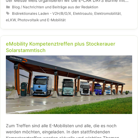
der Messe Wels organisieren wir die E-CAR DAYS Bühne mit
Vorträgen und Podiumsdiskussionen rund um die
Kategorien
Blog / Nachrichten und Beiträge aus der Redaktion
Elektromobilität. Wir laden dich als EMC Mitglied exklusiv am
Schlagwörter
Bidirektionales Laden - V2H/B/G/X
,
Elektroauto
,
Elektromobilität
,
Fr. 27.02.26 ab 17 Uhr ein (beachte den gratis Eintritt ab 15
eLKW
,
Photovoltaik und E-Mobilität
Uhr), Aktuelles und Neuigkeiten rund um deinen Club aus
erster Hand zu erfahren.
eMobility Kompetenztreffen plus Stockerauer
Solarstammtisch
Zum Treffen sind alle E-Mobilisten und alle, die es noch
werden möchten, eingeladen. In den stattfindenden
Kompetenztreffen werden aktuelle und wichtige Themen