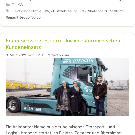
Generation von vollelektrischen Transportern und
Kategorien
E-LKW
softwaredefinierten Fahrzeugen sowie dazugehörigen
Schlagwörter
Elektromobilität
,
eLKW
,
eNutzfahrzeuge
,
LCV-Skateboard-Plattform
,
Dienstleistungen leiten wird. Die Produktion soll im Jahr 2026
Renault Group
,
Volvo
anlaufen.
Erster schwerer Elektro-Lkw im österreichischen
Kundeneinsatz
8. März 2023
von
EMC - Redaktion bm
Ein bekannter Name aus der heimischen Transport- und
Logistikbranche startet ins Elektro-Zeitalter und übernimmt