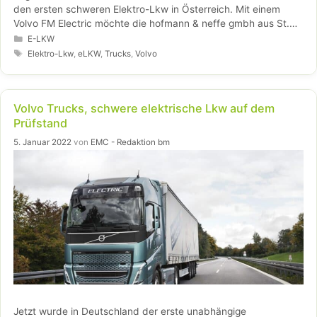
den ersten schweren Elektro-Lkw in Österreich. Mit einem
Volvo FM Electric möchte die hofmann & neffe gmbh aus St.
Florian in Oberösterreich praxisrelevante Erfahrungen fernab
Kategorien
E-LKW
fossiler Energieträger sammeln.
Schlagwörter
Elektro-Lkw
,
eLKW
,
Trucks
,
Volvo
Volvo Trucks, schwere elektrische Lkw auf dem
Prüfstand
5. Januar 2022
von
EMC - Redaktion bm
Jetzt wurde in Deutschland der erste unabhängige