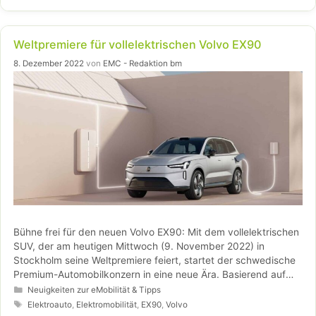
Weltpremiere für vollelektrischen Volvo EX90
8. Dezember 2022
von
EMC - Redaktion bm
Bühne frei für den neuen Volvo EX90: Mit dem vollelektrischen
SUV, der am heutigen Mittwoch (9. November 2022) in
Stockholm seine Weltpremiere feiert, startet der schwedische
Premium-Automobilkonzern in eine neue Ära. Basierend auf
einer neuen, selbst entwickelten Technik- und
Kategorien
Neuigkeiten zur eMobilität & Tipps
Fahrzeugarchitektur, setzt das siebensitzige Premium-Modell
Schlagwörter
Elektroauto
,
Elektromobilität
,
EX90
,
Volvo