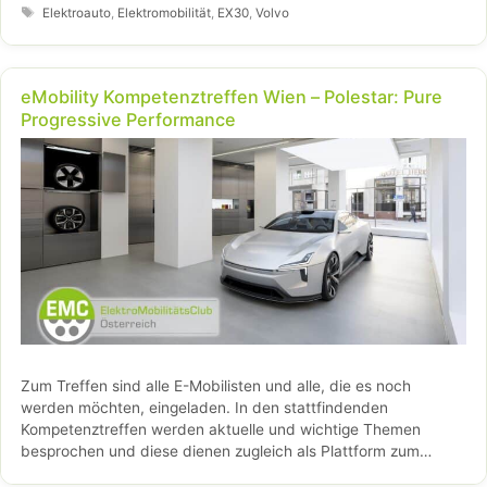
Modell den kleinsten CO2-Fußabdruck aller bisherigen Volvo
Schlagwörter
Elektroauto
,
Elektromobilität
,
EX30
,
Volvo
Fahrzeuge auf. Der Volvo EX30 erweitert das Modellportfolio
der schwedischen Premium-Automobilmarke nach unten. Mit
dem vierten reinen Elektroauto reagiert das Unternehmen auf
eMobility Kompetenztreffen Wien – Polestar: Pure
die hohe Nachfrage in einem der am schnellsten wachsenden
Progressive Performance
Fahrzeugsegmente.
Zum Treffen sind alle E-Mobilisten und alle, die es noch
werden möchten, eingeladen. In den stattfindenden
Kompetenztreffen werden aktuelle und wichtige Themen
besprochen und diese dienen zugleich als Plattform zum
Austausch von Informationen, Innovationen und …