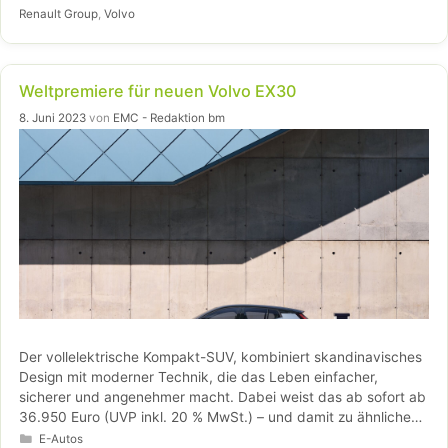
Dienstleistungen leiten wird. Die Produktion soll im Jahr 2026
Renault Group
,
Volvo
anlaufen.
Weltpremiere für neuen Volvo EX30
8. Juni 2023
von
EMC - Redaktion bm
Der vollelektrische Kompakt-SUV, kombiniert skandinavisches
Design mit moderner Technik, die das Leben einfacher,
sicherer und angenehmer macht. Dabei weist das ab sofort ab
36.950 Euro (UVP inkl. 20 % MwSt.) – und damit zu ähnlichen
Preisen wie Premium-SUV mit Verbrennungsmotor– bestellbare
Kategorien
E-Autos