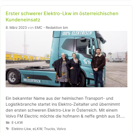
Weiterlesen…
Erster schwerer Elektro-Lkw im österreichischen
Kundeneinsatz
8. März 2023
von
EMC - Redaktion bm
Ein bekannter Name aus der heimischen Transport- und
Logistikbranche startet ins Elektro-Zeitalter und übernimmt
den ersten schweren Elektro-Lkw in Österreich. Mit einem
Volvo FM Electric möchte die hofmann & neffe gmbh aus St.
Florian in Oberösterreich praxisrelevante Erfahrungen fernab
Kategorien
E-LKW
fossiler Energieträger sammeln.
Schlagwörter
Elektro-Lkw
,
eLKW
,
Trucks
,
Volvo