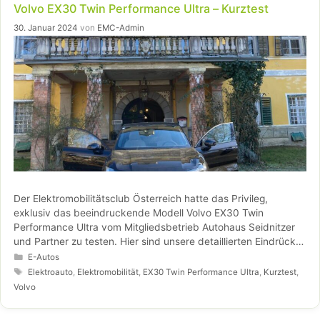
Volvo EX30 Twin Performance Ultra – Kurztest
30. Januar 2024
von
EMC-Admin
Der Elektromobilitätsclub Österreich hatte das Privileg,
exklusiv das beeindruckende Modell Volvo EX30 Twin
Performance Ultra vom Mitgliedsbetrieb Autohaus Seidnitzer
und Partner zu testen. Hier sind unsere detaillierten Eindrücke
von diesem außergewöhnlichen Elektroauto.
Kategorien
E-Autos
Schlagwörter
Elektroauto
,
Elektromobilität
,
EX30 Twin Performance Ultra
,
Kurztest
,
Volvo