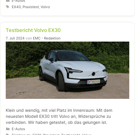
Aspekten überzeugen, doch einige Schwächen in den
E-Autos
Assistenzsystemen und Details der Bedienbarkeit trüben das
Schlagwörter
EX40
,
Praxistest
,
Volvo
Gesamtbild.
Testbericht Volvo EX30
7. Juli 2024
von
EMC - Redaktion
Klein und wendig, mit viel Platz im Innenraum: Mit dem
neuesten Modell EX30 tritt Volvo an, Widersprüche zu
verbinden. Wir haben getestet, ob das gelungen ist.
Kategorien
E-Autos
Schlagwörter