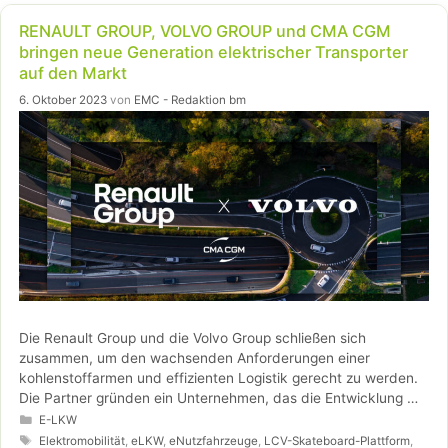
RENAULT GROUP, VOLVO GROUP und CMA CGM
bringen neue Generation elektrischer Transporter
auf den Markt
6. Oktober 2023
von
EMC - Redaktion bm
Die Renault Group und die Volvo Group schließen sich
zusammen, um den wachsenden Anforderungen einer
kohlenstoffarmen und effizienten Logistik gerecht zu werden.
Die Partner gründen ein Unternehmen, das die Entwicklung
Generation von vollelektrischen Transportern und
Kategorien
E-LKW
softwaredefinierten Fahrzeugen sowie dazugehörigen
Schlagwörter
Elektromobilität
,
eLKW
,
eNutzfahrzeuge
,
LCV-Skateboard-Plattform
,