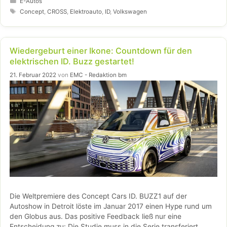
zugeschnitten auf die City wie auf lange Reisen.
E-Autos
Schlagwörter
Concept
,
CROSS
,
Elektroauto
,
ID
,
Volkswagen
Wiedergeburt einer Ikone: Countdown für den
elektrischen ID. Buzz gestartet!
21. Februar 2022
von
EMC - Redaktion bm
Die Weltpremiere des Concept Cars ID. BUZZ1 auf der
Autoshow in Detroit löste im Januar 2017 einen Hype rund um
den Globus aus. Das positive Feedback ließ nur eine
Entscheidung zu: Die Studie muss in die Serie transferiert