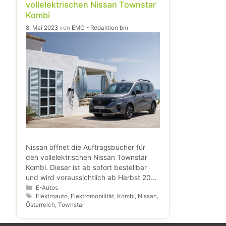
vollelektrischen Nissan Townstar
Kombi
8. Mai 2023
von
EMC - Redaktion bm
Nissan öffnet die Auftragsbücher für
den vollelektrischen Nissan Townstar
Kombi. Dieser ist ab sofort bestellbar
und wird voraussichtlich ab Herbst 2023
ausgeliefert. Die Pkw-Variante des
Kategorien
E-Autos
Schlagwörter
Elektroauto
,
Elektromobilität
,
Kombi
,
Nissan
,
Elektrotransporters überzeugt mit fünf
Österreich
,
Townstar
Sitzplätzen, einem Kofferraumvolumen
von bis zu 2.500 Litern und einer