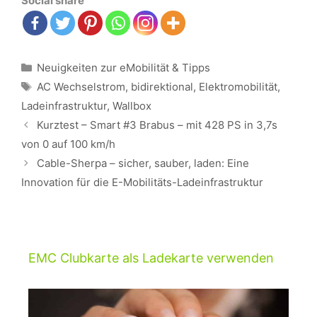
Social share
Kategorien
Neuigkeiten zur eMobilität & Tipps
Schlagwörter
AC Wechselstrom
,
bidirektional
,
Elektromobilität
,
Ladeinfrastruktur
,
Wallbox
Beitrags-
Kurztest – Smart #3 Brabus – mit 428 PS in 3,7s
Navigation
von 0 auf 100 km/h
Cable-Sherpa – sicher, sauber, laden: Eine
Innovation für die E-Mobilitäts-Ladeinfrastruktur
EMC Clubkarte als Ladekarte verwenden