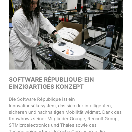
SOFTWARE RÉPUBLIQUE: EIN
EINZIGARTIGES KONZEPT
Die Software République ist ein
Innovationsökosystem, das sich der intelligenten,
sicheren und nachhaltigen Mobilität widmet. Dank des
Knowhows seiner Mitglieder Orange, Renault Group,
STMicroelectronics und Thales sowie des
Technologiepartners IoTecha Corp. wurde die