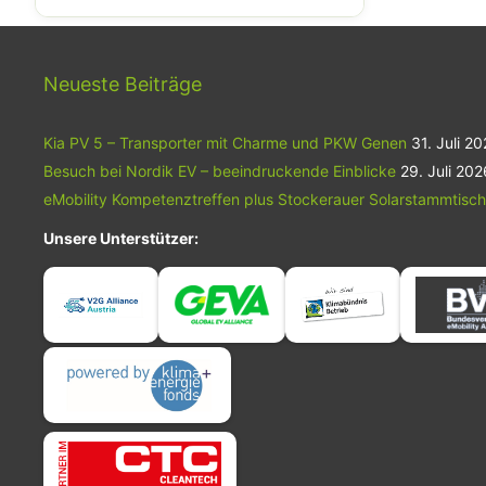
Ladestationen und Spezialfahrzeuge.
Neueste Beiträge
Kia PV 5 – Transporter mit Charme und PKW Genen
31. Juli 2
Besuch bei Nordik EV – beeindruckende Einblicke
29. Juli 202
eMobility Kompetenztreffen plus Stockerauer Solarstammtisch
Unsere Unterstützer: