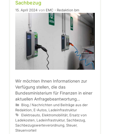
Sachbezug
15. April 2024
von
EMC - Redaktion bm
Wir möchten Ihnen Informationen zur
Verfügung stellen, die das
Bundesministerium für Finanzen in einer
aktuellen Anfragebeantwortung
bereitgestellt hat. Die Ausführungen
Kategorien
Blog / Nachrichten und Beiträge aus der
Redaktion
,
E-Autos
,
Ladeinfrastruktur
betreffen Fragen rund um die
Schlagwörter
Elektroauto
,
Elektromobilität
,
Ersatz von
Sachbezugsbefreiung beim Aufladen
Ladekosten
,
Ladeinfrastruktur
,
Sachbezug
,
emissionsfreier Kraftfahrzeuge,
Sachbezugswerteverordnung
,
Steuer
,
einschließlich Themen wie E-
Steuervorteil