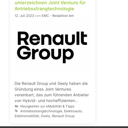
unterzeichnen Joint Venture für
Antriebsstrangtechnologie
12. Juli 2023
von
EMC - Redaktion bm
Die Renault Group und Geely haben die
Gründung eines Joint Ventures
vereinbart, das zum führenden Anbieter
von Hybrid- und hocheffizienten
Antriebslösungen der nächsten
Kategorien
Neuigkeiten zur eMobilität & Tipps
Schlagwörter
Antriebsstrangtechnologie
,
Elektroauto
,
Generation werden soll. Beide Konzerne
Elektromobilität
,
Geely
,
Renault Group
halten jeweils 50 Prozent der Anteile an
dem neuen Unternehmen und