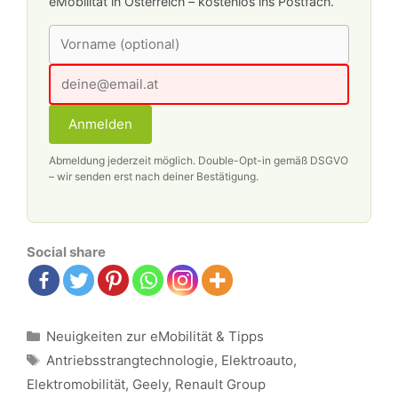
eMobilität in Österreich – kostenlos ins Postfach.
Anmelden
Abmeldung jederzeit möglich. Double-Opt-in gemäß DSGVO
– wir senden erst nach deiner Bestätigung.
Social share
Kategorien
Neuigkeiten zur eMobilität & Tipps
Schlagwörter
Antriebsstrangtechnologie
,
Elektroauto
,
Elektromobilität
,
Geely
,
Renault Group