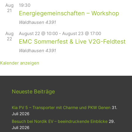
Aug
19:30
21
Energiegemeinschaften – Workshop
Waldhausen
4391
Aug
August 22 @ 10:00
-
August 23 @ 17:00
22
EMC Sommerfest & Live V2G-Feldtest
Waldhausen
4391
Kalender anzeigen
Neueste Beiträge
Kia PV 5 – Transporter mit Charme und PKW Genen
31.
Juli 2026
Besuch bei Nordik EV – beeindruckende Einblicke
29.
Juli 2026